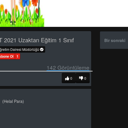
 2021 Uzaktan Eğitim 1 Sınıf
Bir sonraki
öğretim Dairesi Müdürlüğü
Abone Ol
1
142
Görüntüleme
0
0
i (Helal Para)