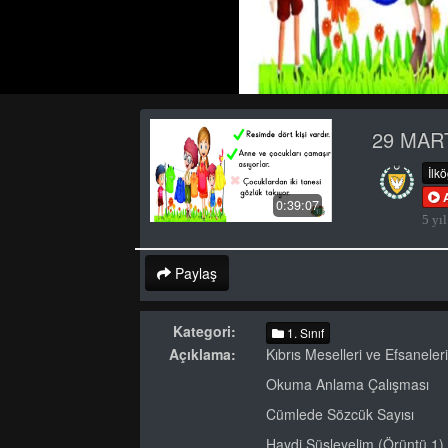
29 MART
İlk
0:39:07
5 yıl
Paylaş
Kategori:
1. Sınıf
Açıklama:
Kıbrıs Meselleri ve Efsaneler
Okuma Anlama Çalışması
Cümlede Sözcük Sayısı
Haydi Süsleyelim (Örüntü 1)