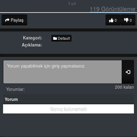
5 yıl
119
Görüntüleme
Paylaş
0
0
Kategori:
Default
Açıklama:
200 kalan
Yorumlar:
Yorum
Sonuç bulunamadı