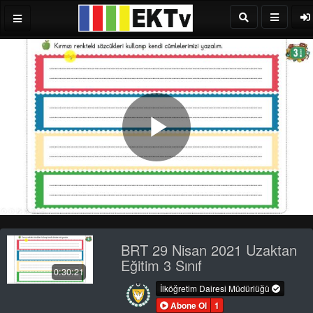
Play
Video
BRT 29 Nisan 2021 Uzaktan
Eğitim 3 Sınıf
0:30:21
İlköğretim Dairesi Müdürlüğü
Abone Ol
1