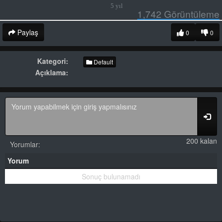
5 yıl
1,742
Görüntüleme
Paylaş
0
0
Kategori:
Default
Açıklama:
200 kalan
Yorumlar:
Yorum
Sonuç bulunamadı