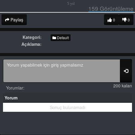
5 yıl
159
Görüntüleme
Paylaş
0
0
Kategori:
Default
Açıklama:
200 kalan
Yorumlar:
Yorum
Sonuç bulunamadı