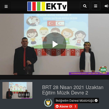
Play
Video
BRT 28 Nisan 2021 Uzaktan
Eğitim Müzik Devre 2
0:11:45
İlköğretim Dairesi Müdürlüğü
Abone Ol
1