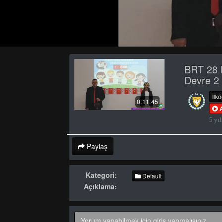
BRT 28 
Devre 2
İlk
0:11:45
5 yıl
Paylaş
Kategori:
Default
Açıklama: