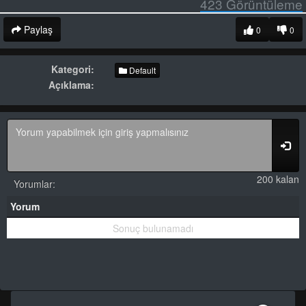
423
Görüntüleme
Paylaş
0
0
Kategori:
Default
Açıklama:
200 kalan
Yorumlar:
Yorum
Sonuç bulunamadı