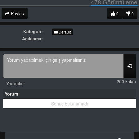
478
Görüntüleme
Paylaş
0
0
Kategori:
Default
Açıklama:
200 kalan
Yorumlar:
Yorum
Sonuç bulunamadı