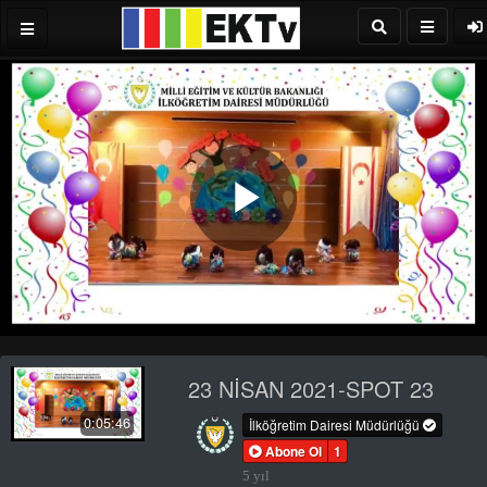
Play
Video
23 NİSAN 2021-SPOT 23
0:05:46
İlköğretim Dairesi Müdürlüğü
Abone Ol
1
5 yıl