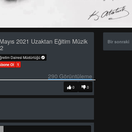
Mayıs 2021 Uzaktan Eğitim Müzik
Bir sonraki
 2
öğretim Dairesi Müdürlüğü
Abone Ol
1
290
Görüntüleme
0
0