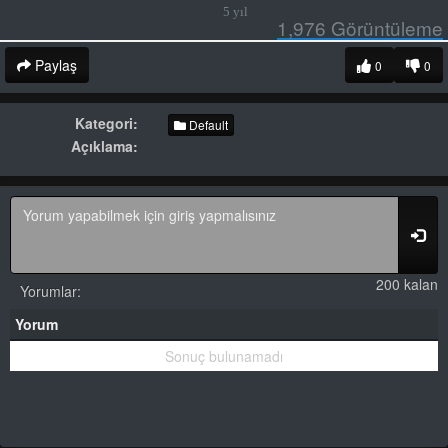
5 yıl
1,976
Görüntüleme
Paylaş
0
0
Kategori:
Default
Açıklama:
200 kalan
Yorumlar:
Yorum
Sonuç bulunamadı