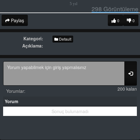
5 yıl
298
Görüntüleme
Paylaş
0
0
Kategori:
Default
Açıklama:
200 kalan
Yorumlar:
Yorum
Sonuç bulunamadı