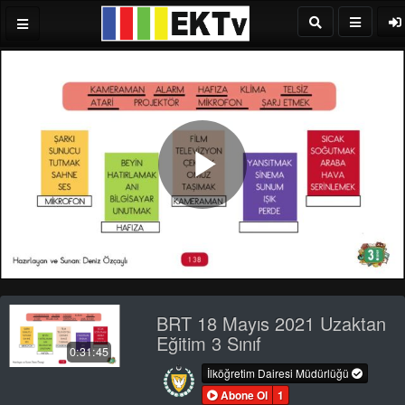
Play
Video
BRT 18 Mayıs 2021 Uzaktan
Eğitim 3 Sınıf
0:31:45
İlköğretim Dairesi Müdürlüğü
Abone Ol
1