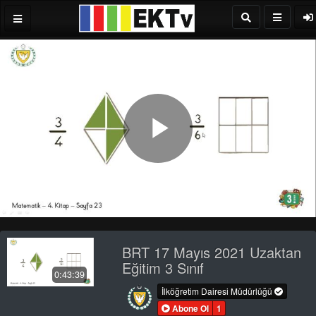
Play
Video
BRT 17 Mayıs 2021 Uzaktan
Eğitim 3 Sınıf
0:43:39
İlköğretim Dairesi Müdürlüğü
Abone Ol
1