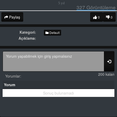
5 yıl
327
Görüntüleme
Paylaş
0
0
Kategori:
Default
Açıklama:
200 kalan
Yorumlar:
Yorum
Sonuç bulunamadı