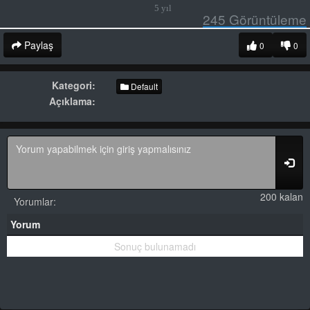
5 yıl
245
Görüntüleme
Paylaş
0
0
Kategori:
Default
Açıklama:
200 kalan
Yorumlar:
Yorum
Sonuç bulunamadı