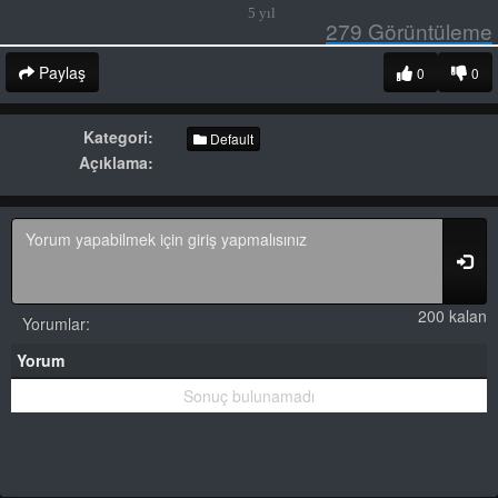
5 yıl
279
Görüntüleme
Paylaş
0
0
Kategori:
Default
Açıklama:
200 kalan
Yorumlar:
Yorum
Sonuç bulunamadı