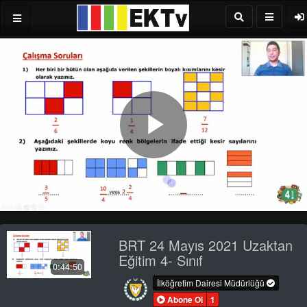
Play
Video
BRT 24 Mayıs 2021 Uzaktan
Eğitim 4- Sınıf
0:44:50
İlköğretim Dairesi Müdürlüğü
Abone Ol
1