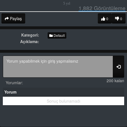
5 yıl
1,882
Görüntüleme
Paylaş
0
0
Kategori:
Default
Açıklama:
200 kalan
Yorumlar:
Yorum
Sonuç bulunamadı