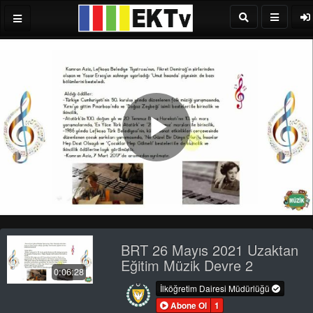
Play
Video
BRT 26 Mayıs 2021 Uzaktan
Eğitim Müzik Devre 2
0:06:28
İlköğretim Dairesi Müdürlüğü
Abone Ol
1