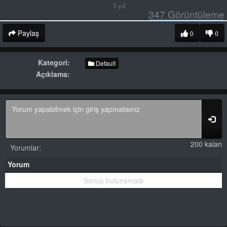
5 yıl
347
Görüntüleme
Paylaş
0
0
Kategori:
Default
Açıklama:
200 kalan
Yorumlar:
Yorum
Sonuç bulunamadı