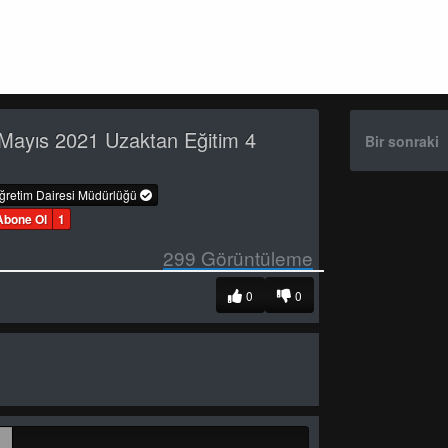
Mayıs 2021 Uzaktan Eğitim 4
Bir sonraki
öğretim Dairesi Müdürlüğü
Abone Ol
1
299
Görüntüleme
0
0