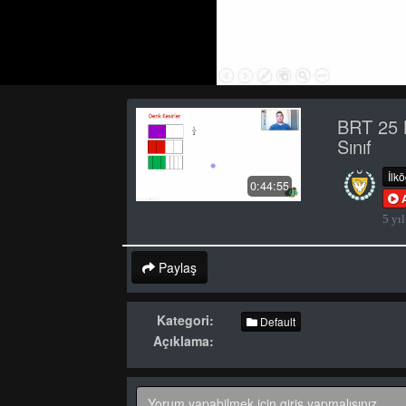
BRT 25 
Sınıf
İlk
0:44:55
5 yıl
Paylaş
Kategori:
Default
Açıklama: