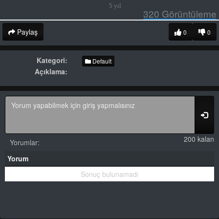
5 yıl
320
Görüntüleme
Paylaş
0
0
Kategori:
Default
Açıklama:
200 kalan
Yorumlar:
Yorum
Sonuç bulunamadı