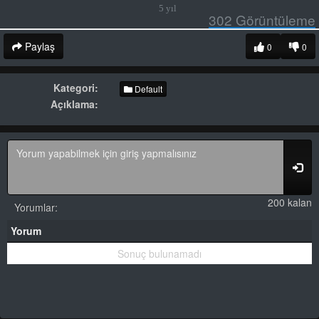
5 yıl
302
Görüntüleme
Paylaş
0
0
Kategori:
Default
Açıklama:
200 kalan
Yorumlar:
Yorum
Sonuç bulunamadı