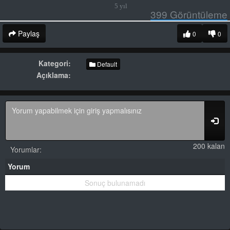
5 yıl
399
Görüntüleme
Paylaş
0
0
Kategori:
Default
Açıklama:
200 kalan
Yorumlar:
Yorum
Sonuç bulunamadı