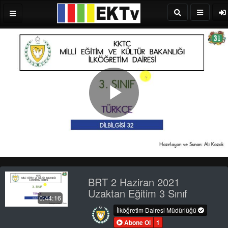
Play
Video
BRT 2 Haziran 2021
Uzaktan Eğitim 3 Sınıf
0:44:16
İlköğretim Dairesi Müdürlüğü
Abone Ol
1