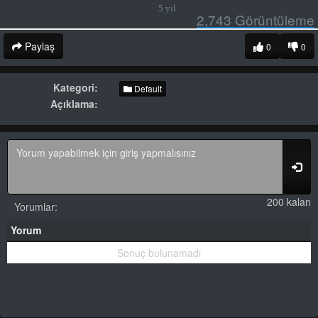
5 yıl
2,743
Görüntüleme
Paylaş
0
0
Kategori:
Default
Açıklama:
200 kalan
Yorumlar:
Yorum
Sonuç bulunamadı