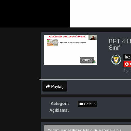
BRT 4 H
Sınıf
İlk
0:38:22
5 yıl
Paylaş
Kategori:
Default
Açıklama: