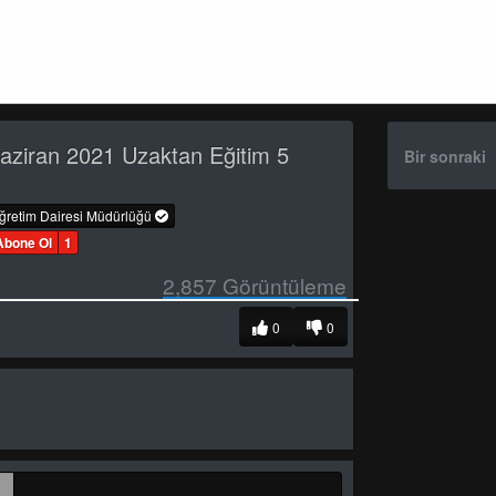
aziran 2021 Uzaktan Eğitim 5
Bir sonraki
öğretim Dairesi Müdürlüğü
Abone Ol
1
2,857
Görüntüleme
0
0