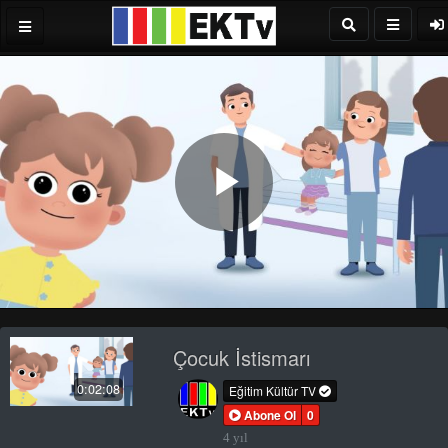
Play
Video
Çocuk İstismarı
0:02:08
Eğitim Kültür TV
Abone Ol
0
4 yıl