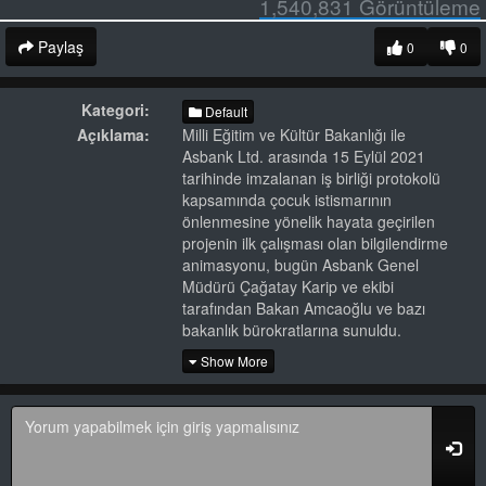
1,540,831
Görüntüleme
Paylaş
0
0
Kategori:
Default
Açıklama:
Milli Eğitim ve Kültür Bakanlığı ile
Asbank Ltd. arasında 15 Eylül 2021
tarihinde imzalanan iş birliği protokolü
kapsamında çocuk istismarının
önlenmesine yönelik hayata geçirilen
projenin ilk çalışması olan bilgilendirme
animasyonu, bugün Asbank Genel
Müdürü Çağatay Karip ve ekibi
tarafından Bakan Amcaoğlu ve bazı
bakanlık bürokratlarına sunuldu.
Show More
Öğrencilerin bilgilendirilmesi ve
toplumsal farkındalığın yaratılması
amacıyla hazırlanan animasyon, hem
öğretmenlere öğretim materyali olacak
hem de kamu spotu olarak medya
organlarında yayınlanacak.