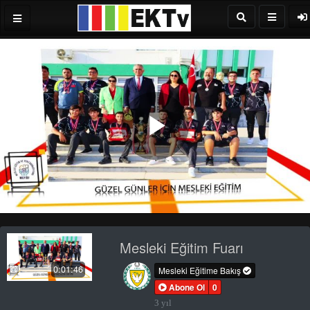
Play
Video
Mesleki Eğitim Fuarı
0:01:46
Mesleki Eğitime Bakış
Abone Ol
0
3 yıl