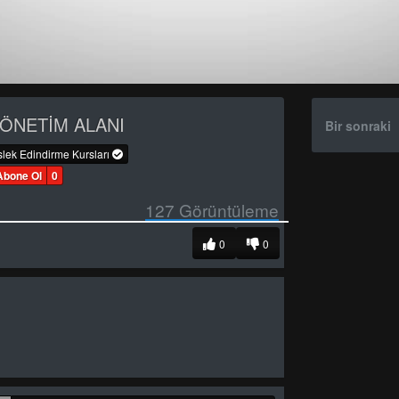
ÖNETİM ALANI
Bir sonraki
lek Edindirme Kursları
Abone Ol
0
127
Görüntüleme
0
0