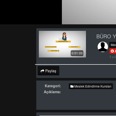
BÜRO Y
Mes
0:01:03
3 yıl
Paylaş
Kategori:
Meslek Edindirme Kursları
Açıklama: