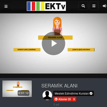
Play
Video
SERAMİK ALANI
0:01:12
Meslek Edindirme Kursları
Abone Ol
0
3 yıl