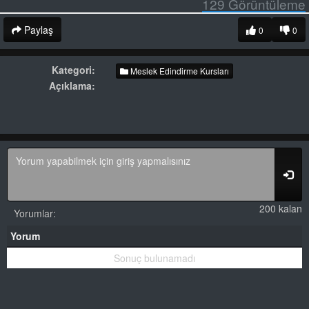
129
Görüntüleme
Paylaş
0
0
Kategori:
Meslek Edindirme Kursları
Açıklama:
200 kalan
Yorumlar:
Yorum
Sonuç bulunamadı