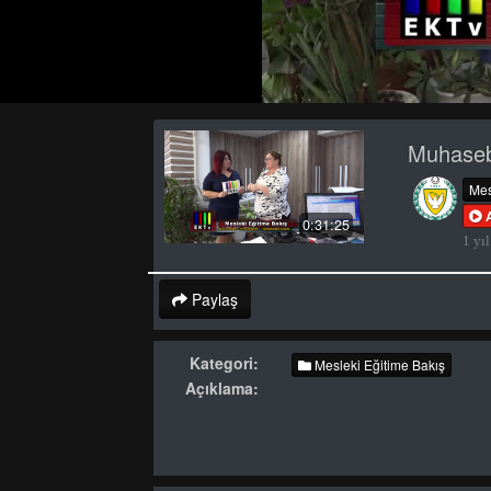
Muhaseb
Mes
0:31:25
1 yıl
Paylaş
Kategori:
Mesleki Eğitime Bakış
Açıklama: