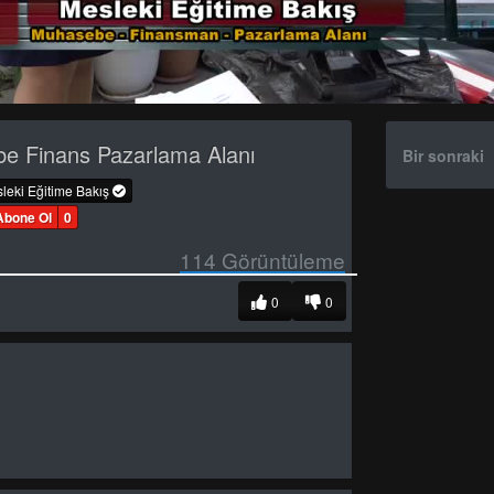
e Finans Pazarlama Alanı
Bir sonraki
leki Eğitime Bakış
Abone Ol
0
114
Görüntüleme
0
0