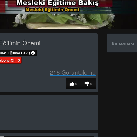
Eğitimin Önemi
Bir sonraki
leki Eğitime Bakış
Abone Ol
0
216
Görüntüleme
0
0