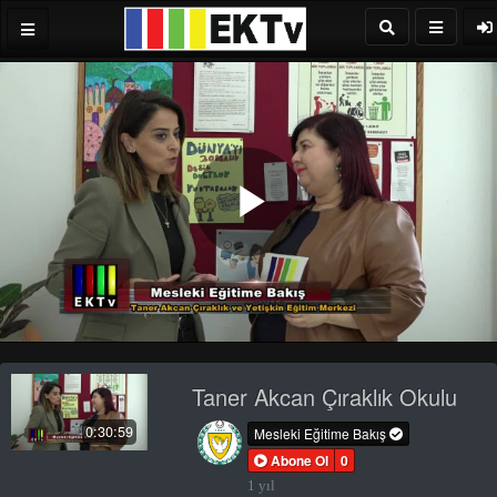
Play
Video
Taner Akcan Çıraklık Okulu
0:30:59
Mesleki Eğitime Bakış
Abone Ol
0
1 yıl