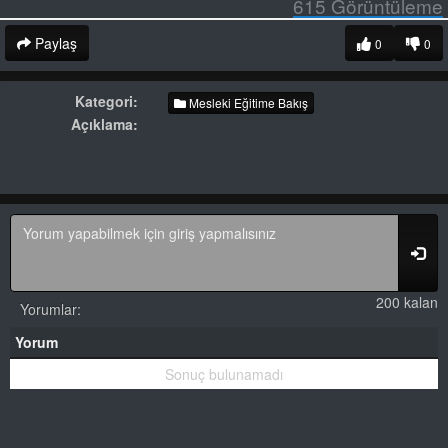
615
Görüntüleme
Paylaş
0
0
Kategori:
Mesleki Eğitime Bakış
Açıklama:
200 kalan
Yorumlar:
Yorum
Sonuç bulunamadı